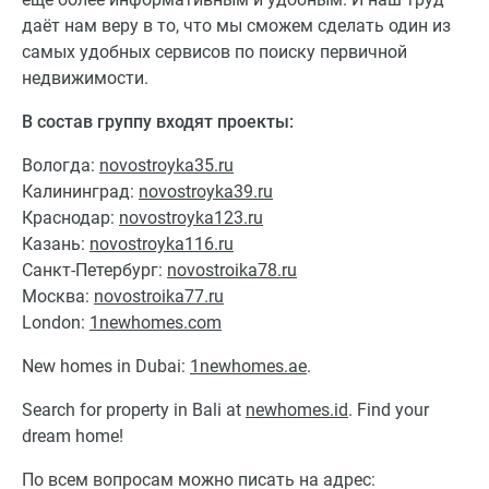
даёт нам веру в то, что мы сможем сделать один из
самых удобных сервисов по поиску первичной
недвижимости.
В состав группу входят проекты:
Вологда:
novostroyka35.ru
Калининград:
novostroyka39.ru
Краснодар:
novostroyka123.ru
Казань:
novostroyka116.ru
Санкт-Петербург:
novostroika78.ru
Москва:
novostroika77.ru
London:
1newhomes.com
New homes in Dubai:
1newhomes.ae
.
Search for property in Bali at
newhomes.id
. Find your
dream home!
По всем вопросам можно писать на адрес: