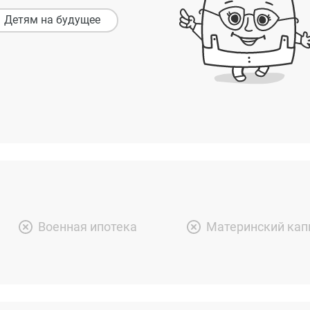
Детям на будущее
Военная ипотека
Материнский кап