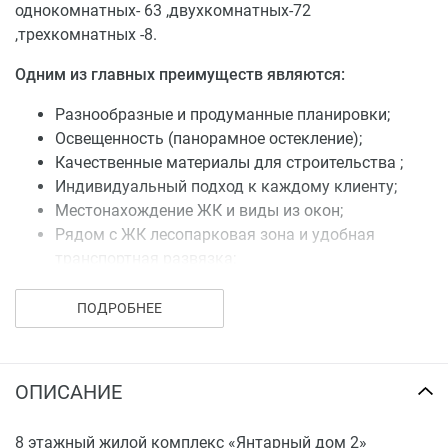
однокомнатных- 63 ,двухкомнатных-72
,трехкомнатных -8.
Одним из главных преимуществ являются:
Разнообразные и продуманные планировки;
Освещенность (панорамное остекление);
Качественные материалы для строительства ;
Индивидуальный подход к каждому клиенту;
Местонахождение ЖК и виды из окон;
Рядом с ЖК лесопарковая зона и удобная
транспортная развязка;
Большой выбор просторных 2-комнатных
квартир от 60 кв.м.
ПОДРОБНЕЕ
А так же для удобства жильцов:
Огороженная территория и парковочные места;
ОПИСАНИЕ
Детская и спортивные площадки;
Надежные лифты;
8 этажный жилой комплекс «Янтарный дом 2»