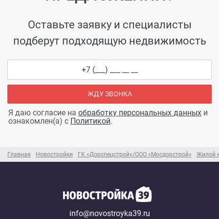
Оставьте заявку и специалисты
подберут подходящую недвижимость
ЖДУ ЗВОНКА
Я даю согласие на
обработку персональных данных
и
ознакомлен(а) с
Политикой
.
Главная
Новостройки
ГК «Дорспецстрой»/ООО «Мосдорстрой»
Жилой 
info@novostroyka39.ru