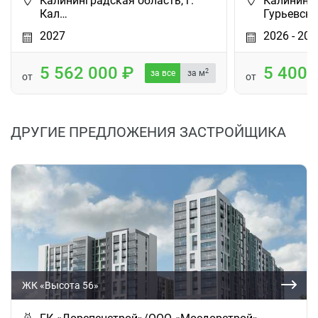
Калининградская область, г.
Калинингр
Кал…
Гурьевски
2027
2026 - 202
5 562 000
5 400
2
за все
за м
от
от
ДРУГИЕ ПРЕДЛОЖЕНИЯ ЗАСТРОЙЩИКА
ЖК «Высота 56»