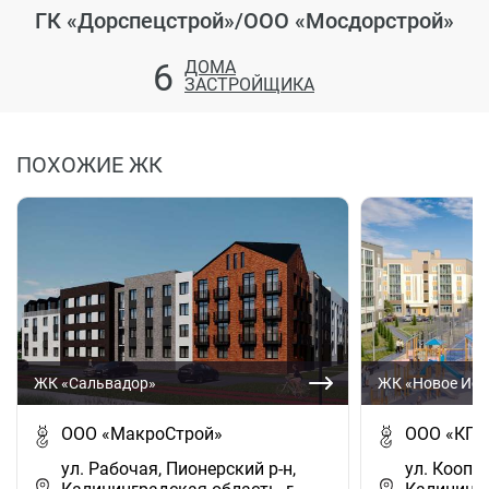
ГК «Дорспецстрой»/ООО «Мосдорстрой»
6
ДОМА
ЗАСТРОЙЩИКА
ПОХОЖИЕ ЖК
ЖК «Сальвадор»
ЖК «Новое Иса
ООО «МакроСтрой»
ООО «КПД
ул. Рабочая, Пионерский р-н,
ул. Коопер