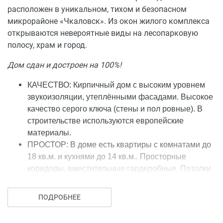
Просторные подъезды;
расположен в уникальном, тихом и безопасном
Транспортная доступность: до центральной
микрорайоне «Чкаловск». Из окон жилого комплекса
площади «Победы» 7 километров, 5 минутах
открываются невероятные виды на лесопарковую
остановка электропоезда, следующего до
полосу, храм и город.
Светлогорска, свободный выезд на окружную
Дом сдан и достроен на 100%!
дорогу, каждые 2 минуты от остановки у
комплекса отъезжают автобусы в центр.
КАЧЕСТВО:
Кирпичный дом с высоким уровнем
Ориентиры: Беланова, Докука, Калинина, Жиленкова,
звукоизоляции, утеплёнными фасадами. Высокое
Габайдулина, Советский проспект.
качество серого ключа (стены и пол ровные). В
строительстве используются европейские
материалы.
ПРОСТОР: В доме есть квартиры с комнатами до
18 кв.м. и кухнями до 14 кв.м.. Просторные
коридоры, вместительные гардеробные. Потолки
2,7м.
ИННОВАЦИИ: Установленна европейская
ПОДРОБНЕЕ
активная громозащита,п ри входе в каждый
подъезд оборудованы электрические подъемники