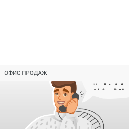
ИНФРАСТРУКТУРА
:
Рядом с комплексом в 6-минутной
доступности есть вся необходимая инфраструктура:
больница, интерьерные и продуктовые магазины,
аптеки, бар-магазин, торговый центр, банки, салоны
красоты, магазины модной одежды, рестораны, кафе,
современный детский сад с бассейном, детская
поликлиник и секции по интересам, садовые и
гаражные общества
.
ТРАНСПОРТНАЯ ДОСТУПНОСТЬ
:
Это Центральный
район Калининграда и до
площади Победы
всего
ОФИС ПРОДАЖ
7км
.:н
а машине можно легко добираться за 10минут, а
на автобусе 20. Легко уехать на море: в нескольких
минутах останавливается электропоезд в Светлогорск.