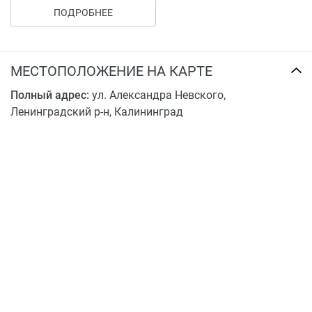
машиноместа на расстоянии 15,0 – 20,0 м от
ПОДРОБНЕЕ
жилого дома,
две гостевые автостоянки на 15 машиномест, в
том числе 2 места для автомашин инвалидов.
МЕСТОПОЛОЖЕНИЕ НА КАРТЕ
Все площадки оборудуются малыми архитектурными
Полный адрес:
ул. Александра Невского,
формами.
Ленинградский р-н, Калининград