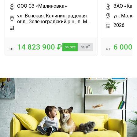
ООО СЗ «Малиновка»
ЗАО «Кал
ул. Венская, Калининградская
ул. Молод
обл., Зеленоградский р-н., п. М…
2026
14 823 900
6 000
2
за все
за м
от
от