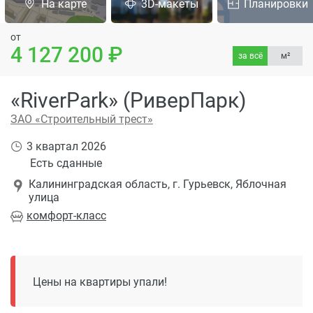
На карте
3D-макеты
Планировки
от
4 127 200
за всё
м²
«RiverPark» (РиверПарк)
ЗАО «Строительный трест»
3 квартал 2026
Есть сданные
Калининградская область, г. Гурьевск, Яблочная
улица
комфорт
-класс
Цены на квартиры упали!