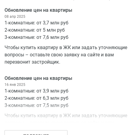
Экологичность
Обновление цен на квартиры
08 апр 2025
Новый жилой комплекс River Park расположен в
1-комнатные: от 3,7 млн руб
шаговой доступности от городского парка культуры и
2-комнатные: от 5 млн руб
отдыха, а также удивительного парка сенситивного
3-комнатные: от 7,6 млн руб
развития – уникального места для прогулок и отдыха.
Чтобы купить квартиру в ЖК или задать уточняющие
В конце августа 2021 года проект благоустройства
вопросы – оставьте свою заявку на сайте и вам
городского парка культуры и отдыха одержал победу
перезвонит застройщик.
на Всероссийском конкурсе лучших проектов
создания комфортной городской среды.
Обновление цен на квартиры
По словам авторов проекта, после благоустройства
16 янв 2025
парк будет кардинально отличаться от других
1-комнатные: от 3,9 млн руб
общественных пространств региона и станет новой
2-комнатные: от 6,3 млн руб
точкой притяжения жителей города.
3-комнатные: от 7,5 млн руб
Чтобы купить квартиру в ЖК или задать уточняющие
Световая концепция проекта подчёркивает
вопросы – оставьте свою заявку на сайте и вам
планировочные и образные акценты парка: в
перезвонит застройщик.
«структурной» части предусмотрено яркое