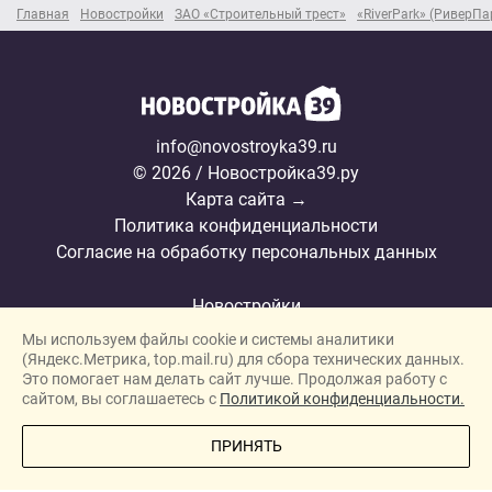
Главная
Новостройки
ЗАО «Строительный трест»
«RiverPark» (РиверПа
info@novostroyka39.ru
© 2026 / Новостройка39.ру
Карта сайта →
Политика конфиденциальности
Согласие на обработку персональных данных
Новостройки
Мы используем файлы cookie и системы аналитики
Застройщики
(Яндекс.Метрика, top.mail.ru) для сбора технических данных.
Ипотека
Это помогает нам делать сайт лучше. Продолжая работу с
сайтом, вы соглашаетесь с
Политикой конфиденциальности.
Новости
ПОЗВОНИТЕ МНЕ
ПРИНЯТЬ
Полезная информация