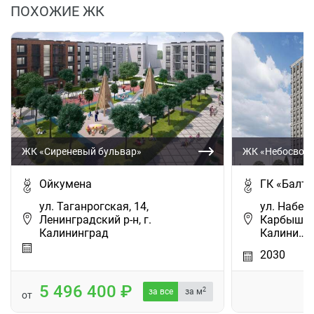
ПОХОЖИЕ ЖК
ЖК «Сиреневый бульвар»
ЖК «Небосвод
Ойкумена
ГК «Балти
ул. Таганрогская, 14,
ул. Набер
Ленинградский р-н, г.
Карбышева
Калининград
Калини…
2030
5 496 400
2
за все
за м
от