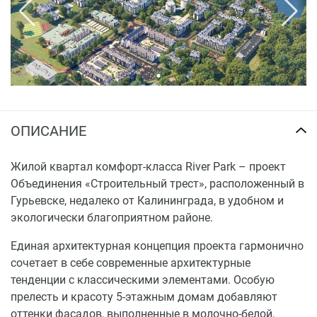
взноса по ипотеке или погашения ипотечного
кредита.
Акции: Специальные предложения и скидки на
квартиры, паркинги и коммерческие помещения
в жилых комплексах Объединения
«Строительный трест».
ОПИСАНИЕ
Жилой квартал комфорт‑класса River Park – проект
Объединения «Строительный трест», расположенный в
Гурьевске, недалеко от Калининграда, в удобном и
экологически благоприятном районе.
Единая архитектурная концепция проекта гармонично
сочетает в себе современные архитектурные
тенденции с классическими элементами. Особую
прелесть и красоту 5‑этажным домам добавляют
оттенки фасадов, выполненные в молочно‑белой,