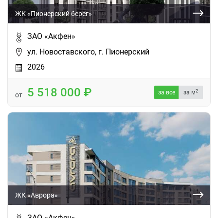
ЖК «Пионерский берег»
ЗАО «Акфен»
ул. Новоставского, г. Пионерский
2026
5 518 000
2
за все
за м
от
ЖК «Аврора»
ЗАО «Акфен»