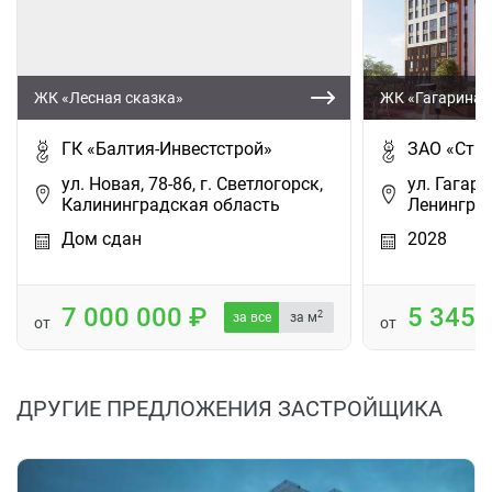
ЖК «Лесная сказка»
ЖК «Гагарина 
ГК «Балтия-Инвестстрой»
ЗАО «Стро
ул. Новая, 78-86, г. Светлогорск,
ул. Гагарин
Калининградская область
Ленинград
Дом сдан
2028
7 000 000
5 345
2
за все
за м
от
от
ДРУГИЕ ПРЕДЛОЖЕНИЯ ЗАСТРОЙЩИКА