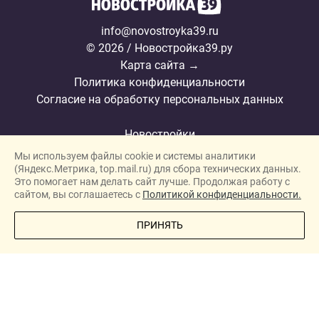
info@novostroyka39.ru
© 2026 / Новостройка39.ру
Карта сайта →
Политика конфиденциальности
Согласие на обработку персональных данных
Новостройки
Мы используем файлы cookie и системы аналитики
Застройщики
(Яндекс.Метрика, top.mail.ru) для сбора технических данных.
Ипотека
Это помогает нам делать сайт лучше. Продолжая работу с
сайтом, вы соглашаетесь с
Политикой конфиденциальности.
Новости
ПОЗВОНИТЕ МНЕ
ПРИНЯТЬ
Полезная информация
Видеообзоры ЖК
О проекте
Реклама