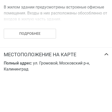
В жилом здании предусмотрены встроеные офисные
помещения. Входы в них расположены обособленно от
входов в жилую часть здания.
На придомовой территории разместятся площадки
ПОДРОБНЕЕ
занятий физкультурой, детских игр, досуга взрослых, а
также хозяйственная площадка и автостоянка. Все
площадки оборудуются малыми архитектурными
формами и элементами благоустройства. На
МЕСТОПОЛОЖЕНИЕ НА КАРТЕ
свободной от застройки и благоустройства территории
Полный адрес:
ул. Громовой, Московский р-н,
будет высажен газон, декоративные кустарники и
Калининград
деревья.