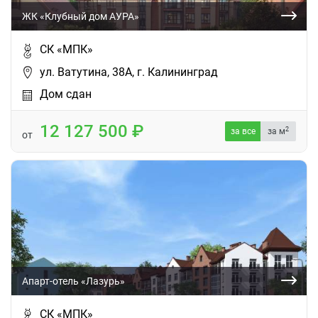
ЖК «Клубный дом АУРА»
СК «МПК»
ул. Ватутина, 38А, г. Калининград
Дом сдан
12 127 500
2
за все
за м
от
Апарт-отель «Лазурь»
СК «МПК»