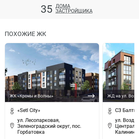
35
ДОМА
ЗАСТРОЙЩИКА
ПОХОЖИЕ ЖК
ЖК «Кроны и Волны»
ЖД на ул. Воз
«Setl City»
СЗ Балти
ул. Лесопарковая,
ул. Возду
Зеленоградский округ, пос.
Центральн
Горбатовка
Калининг