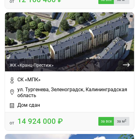
от
ЖК «Кранц-Престиж»
СК «МПК»
ул. Тургенева, Зеленоградск, Калининградская
область
Дом сдан
14 924 000
2
за все
за м
от