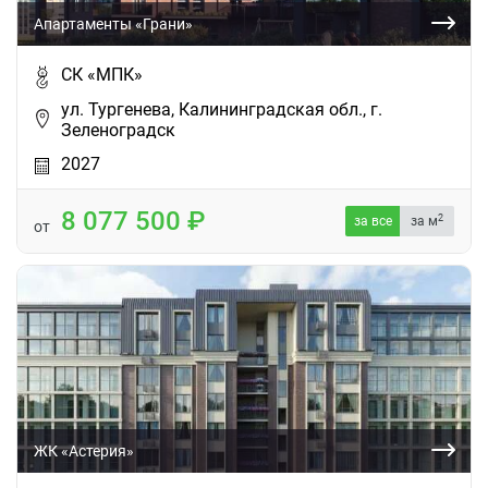
Апартаменты «Грани»
СК «МПК»
ул. Тургенева, Калининградская обл., г.
Зеленоградск
2027
8 077 500
2
за все
за м
от
ЖК «Астерия»