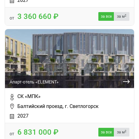
2027
3 360 660
2
за все
за м
от
Апарт-отель «ELEMENT»
СК «МПК»
Балтийский проезд, г. Светлогорск
2027
6 831 000
2
за все
за м
от