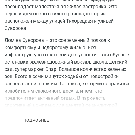
преобладает малоэтажная жилая застройка. Это
первый дом нового жилого района, который
расположен между улицей Тихорецкая и улицей
Суворова.
Дом на Суворова – это современный подход к
комфортному и недорогому жилью. Вся
инфраструктура в шаговой доступности – автобусные
остановки, железнодорожный вокзал, школа, детский
сад, супермаркет Спар. Большое количество зеленых
зон. Всего в семи минутах ходьбы от новостройки
располагается парк им. Гагарина, который понравится
и любителям спокойного досуга, и тем, кто
предпочитает активный отдых. В парке есть
спортивный комплекс для занятий физкультурой,
детский городок. А в 10 минутах езды излюбленное
место отдыха горожан – Голубые озера.
ПОДРОБНЕЕ