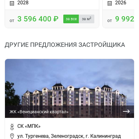
2028
2026
3 596 400
9 992
2
за все
за м
от
от
ДРУГИЕ ПРЕДЛОЖЕНИЯ ЗАСТРОЙЩИКА
ЖК «Венецианский квартал»
СК «МПК»
ул. Тургенева, Зеленоградск, г. Калининград