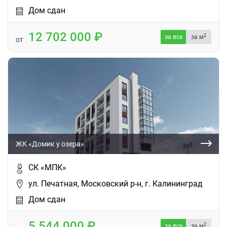
Дом сдан
12 702 000
2
за все
за м
от
ЖК «Домик у озера»
СК «МПК»
ул. Печатная, Московский р-н, г. Калининград
Дом сдан
5 544 000
2
за все
за м