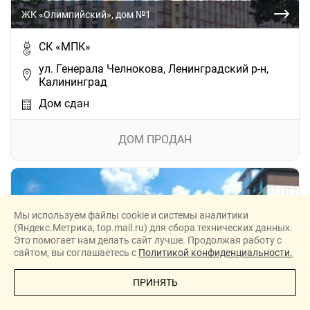
ЖК «Олимпийский», дом №1
СК «МПК»
ул. Генерала Челнокова, Ленинградский р-н,
Калининград
Дом сдан
ДОМ ПРОДАН
Мы используем файлы cookie и системы аналитики
(Яндекс.Метрика, top.mail.ru) для сбора технических данных.
Это помогает нам делать сайт лучше. Продолжая работу с
сайтом, вы соглашаетесь с
Политикой конфиденциальности.
ПОЗВОНИТЕ МНЕ
ПРИНЯТЬ
ЖК «Олимпийский», дом №2