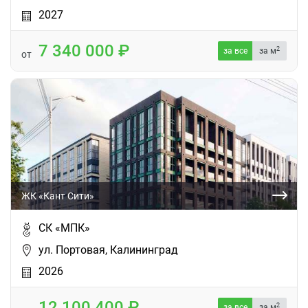
2027
7 340 000
2
за все
за м
от
ЖК «Кант Сити»
СК «МПК»
ул. Портовая, Калининград
2026
12 100 400
2
за все
за м