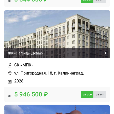
от
ЖК «Легенды Девау»
СК «МПК»
ул. Пригородная, 18, г. Калининград,
2028
5 946 500
2
за все
за м
от