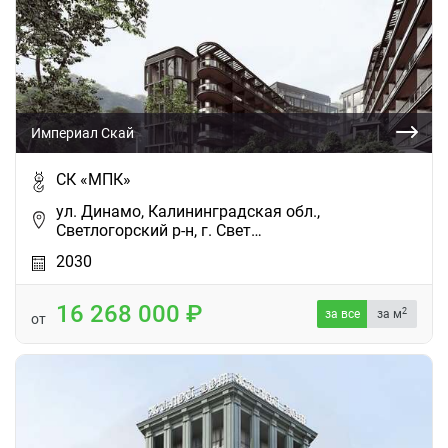
Империал Скай
СК «МПК»
ул. Динамо, Калининградская обл.,
Светлогорский р-н, г. Свет…
2030
16 268 000
2
за все
за м
от