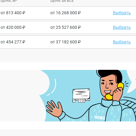
ЦЕНА, М²
ЦЕНА ЗА ВСЕ
от
813 400
от
16 268 000
Выбрать
от
420 000
от
25 527 600
Выбрать
от
454 277
от
37 182 600
Выбрать