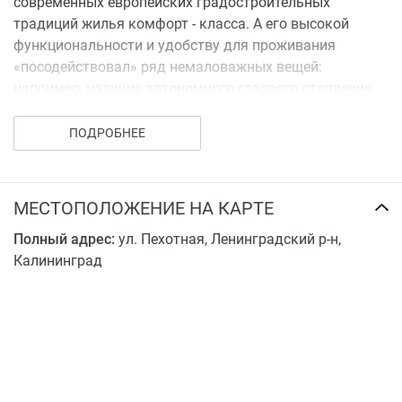
современных европейских градостроительных
традиций жилья комфорт - класса. А его высокой
функциональности и удобству для проживания
«посодействовал» ряд немаловажных вещей:
например, наличие автономного газового отопления,
высокоскоростного интернета и телефонии,
автостоянок для жителей домов и их гостей,
ПОДРОБНЕЕ
благоустроенных детских площадок,
специализированного оборудования для людей с
ограниченными возможностями и многого другого.
МЕСТОПОЛОЖЕНИЕ НА КАРТЕ
По сути, это небольшой очень уютный, комфортный
Полный адрес:
ул. Пехотная, Ленинградский р-н,
для проживания и отдыха жилой квартал со своим
Калининград
особым микроклиматом. И, что особенно ценно, не
лишенный преимуществ развитой городской
инфраструктуры. В одном из домов комплекса
разместятся магазины. В проекте возведение школы и
детского сада по федеральной программе, полная
реконструкция прилегающих дорог. Для всех клиентов