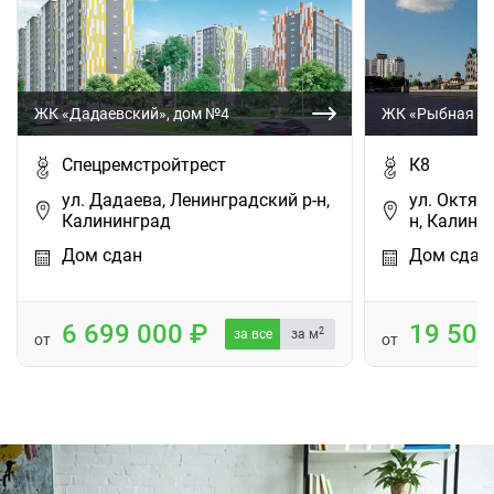
ЖК «Дадаевский», дом №4
ЖК «Рыбная де
Спецремстройтрест
К8
ул. Дадаева, Ленинградский р-н,
ул. Октяб
Калининград
н, Калинин
Дом сдан
Дом сдан
6 699 000
19 50
2
за все
за м
от
от