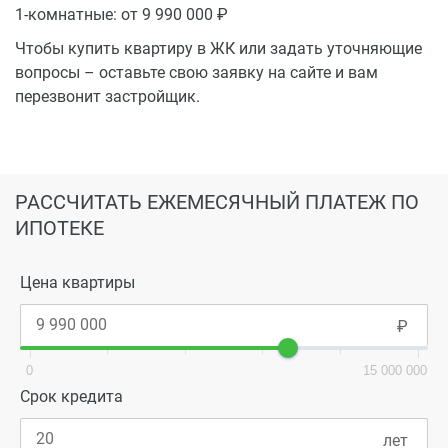
1-комнатные: от
9 990 000
выбором с точки зрения комфорта и потенциала роста
стоимости жилья.
Чтобы купить квартиру в ЖК или задать уточняющие
вопросы – оставьте свою заявку на сайте и вам
Каждый покупатель получает продуманное жильё с
перезвонит застройщик.
высоким качеством исполнения и надёжными
гарантиями застройщика. Проект создан с
ориентацией на современные стандарты,
энергоэффективность и долговечность. «Дом на
РАССЧИТАТЬ ЕЖЕМЕСЯЧНЫЙ ПЛАТЕЖ ПО
Стекольной» — это не просто место для жизни, а
ИПОТЕКЕ
устойчивое вложение в будущее, объединяющее
архитектуру, функциональность и комфорт.
Цена квартиры
0
15 000 000
Срок кредита