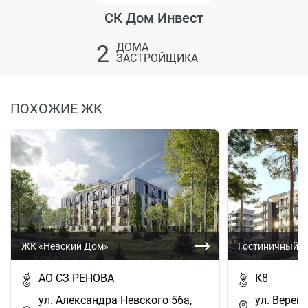
СК Дом Инвест
2
ДОМА
ЗАСТРОЙЩИКА
ПОХОЖИЕ ЖК
ЖК «Невский Дом»
Гостиничный ко
АО СЗ РЕНОВА
К8
ул. Александра Невского 56а,
ул. Вереща