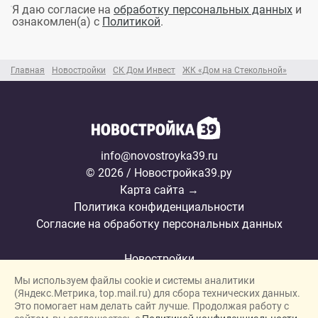
Я даю согласие на
обработку персональных данных
и
ознакомлен(а) с
Политикой
.
Главная
Новостройки
СК Дом Инвест
ЖК «Дом на Стекольной»
info@novostroyka39.ru
© 2026 / Новостройка39.ру
Карта сайта →
Политика конфиденциальности
Согласие на обработку персональных данных
Новостройки
Мы используем файлы cookie и системы аналитики
Застройщики
(Яндекс.Метрика, top.mail.ru) для сбора технических данных.
Ипотека
Это помогает нам делать сайт лучше. Продолжая работу с