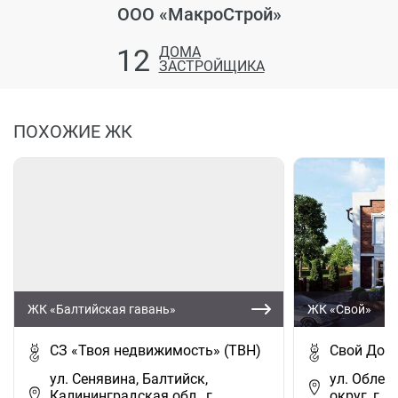
ООО «МакроСтрой»
12
ДОМА
ЗАСТРОЙЩИКА
ПОХОЖИЕ ЖК
ЖК «Балтийская гавань»
ЖК «Свой»
СЗ «Твоя недвижимость» (ТВН)
Свой Дом
ул. Сенявина, Балтийск,
ул. Облеп
Калининградская обл., г.
округ, г.