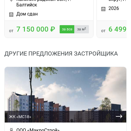
Балтийск
2026
Дом сдан
7 150 000
6 499
2
за все
за м
от
от
ДРУГИЕ ПРЕДЛОЖЕНИЯ ЗАСТРОЙЩИКА
ЖК «МС18»
ООО «МакроСтрой»