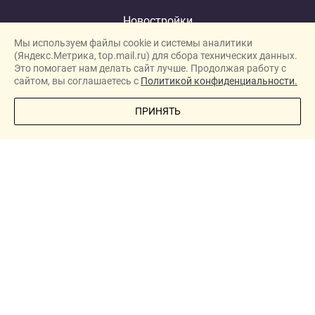
Новостройки
Мы используем файлы cookie и системы аналитики
Застройщики
(Яндекс.Метрика, top.mail.ru) для сбора технических данных.
Ипотека
Это помогает нам делать сайт лучше. Продолжая работу с
сайтом, вы соглашаетесь с
Политикой конфиденциальности.
Новости
ПОЗВОНИТЕ МНЕ
ПРИНЯТЬ
Полезная информация
Видеообзоры ЖК
О проекте
Реклама
New homes in Dubai
New homes in London