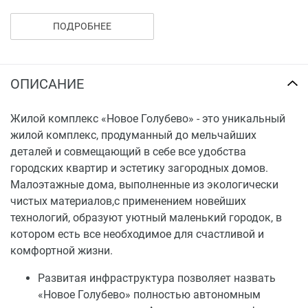
Телекоммуникации
ПОДРОБНЕЕ
На территории комплекса введена в
эксплуатацию автоматическая цифровая
подстанция, обеспечивающая
ОПИСАНИЕ
высококачественную и высокоскоростную связь
– телефон и Интернет. Наличие станции не только
Жилой комплекс «Новое Голубево» - это уникальный
обеспечит качественную связь, но и позволит
жилой комплекс, продуманный до мельчайших
подключить необходимое количество
деталей и совмещающий в себе все удобства
телефонных номеров, оборудовать несколько
городских квартир и эстетику загородных домов.
индивидуальных точек подключения к сети
Малоэтажные дома, выполненные из экологически
Интернет в каждой квартире.
чистых материалов,с применением новейших
Единый центр обработки телевизионного сигнала
технологий, образуют уютный маленький городок, в
(не только стандартных государственных
котором есть все необходимое для счастливой и
каналов, но и спутниковых) снимет ограничения
комфортной жизни.
по просмотру телепередач.
На базе цифровой коммуникационной станции
Развитая инфраструктура позволяет назвать
спроектирована система внутренней охраны.
«Новое Голубево» полностью автономным