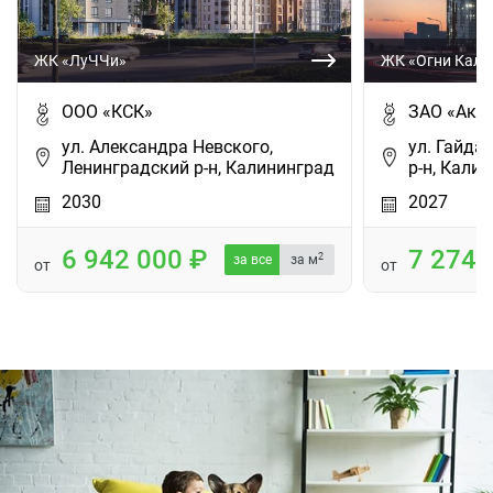
ЖК «ЛуЧЧи»
ЖК «Огни Кали
ООО «КСК»
ЗАО «Акф
ул. Александра Невского,
ул. Гайда
Ленинградский р-н, Калининград
р-н, Кали
2030
2027
6 942 000
7 274
2
за все
за м
от
от