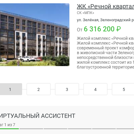
ЖК «Речной кварта
СК «МПК»
ул. Зелёная, Зеленоградский р-
6 316 200
От
Жилой комплекс «Речной кв
Жилой комплекс «Речной кв
современный проект комфор
в живописной части Зеленог
непосредственной близости 
жилой комплекс состоит из 
благоустроенной территорие
1
2
3
4
5
ИРТУАЛЬНЫЙ АССИСТЕНТ
аг
1
из 7