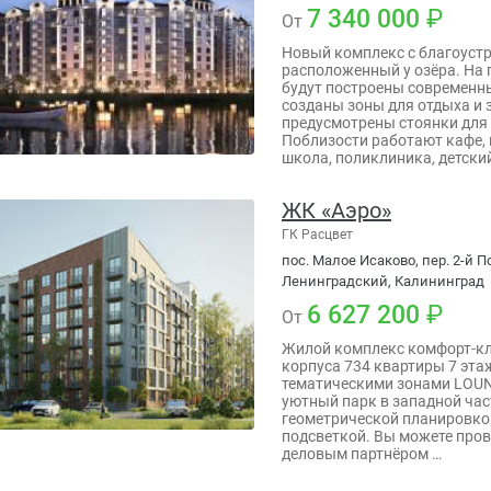
7 340 000
От
Новый комплекс с благоустр
расположенный у озёра. На
будут построены современн
созданы зоны для отдыха и 
предусмотрены стоянки для
Поблизости работают кафе, 
школа, поликлиника, детский
ЖК «Аэро»
ГК Расцвет
пос. Малое Исаково, пер. 2-й По
Ленинградский, Калининград
6 627 200
От
Жилой комплекс комфорт-кл
корпуса 734 квартиры 7 эта
тематическими зонами LOUN
уютный парк в западной час
геометрической планировко
подсветкой. Вы можете прове
деловым партнёром …