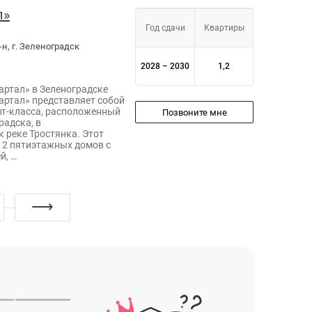
л»
Год сдачи
Квартиры
н, г. Зеленоградск
2028 – 2030
1,2
артал» в Зеленоградске
артал» представляет собой
т-класса, расположенный
Позвоните мне
радска, в
к реке Тростянка. Этот
12 пятиэтажных домов с
й, …