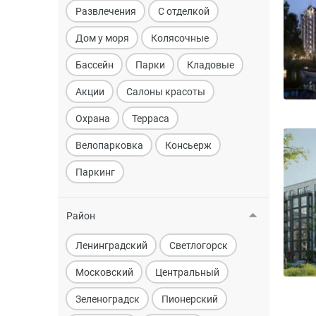
Развлечения
С отделкой
Дом у моря
Колясочные
Бассейн
Парки
Кладовые
Акции
Салоны красоты
Охрана
Терраса
Велопарковка
Консьерж
Паркинг
Район
Ленинградский
Светлогорск
Московский
Центральный
Зеленоградск
Пионерский