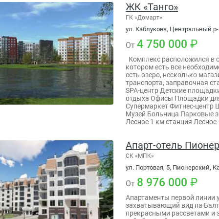
ЖК «Танго»
ГК «Домарт»
ул. Каблукова, Центральный р-
4 750 000
От
Комплекс расположился в о
котором есть все необходим
есть озеро, несколько магаз
транспорта, заправочная ст
SPA-центр Детские площадки
отдыха Офисы Площадки для
Супермаркет Фитнес-центр 
Музей Больница Парковые з
Лесное 1 км станция Лесное 
Апарт-отель Пионе
СК «МПК»
ул. Портовая, 5, Пионерский, 
8 976 000
От
Апартаменты первой линии 
захватывающий вид на Балт
прекрасными рассветами и 