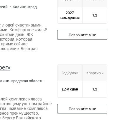
ский, г. Калининград
2027
1,2
Есть сданные
т людей счастливыми.
ыми. Комфортное жильё
ожитый день. ЖК
Позвоните мне
история, которая
 прямо сейчас.
оложение. Быстрая
рег»
Год сдачи
Квартиры
 Калининградская область
Дом сдан
1,2
илой комплекс класса
настоящему уютном районе
огда название комплекса
Позвоните мне
авное преимущество.
а берегу Балтийского