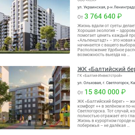
ул. Украинская, р-н Ленинград
3 764 640
От
Жизнь вдали от суеты делае
Хорошая экология – здоров
помогает ценить каждый пр
«Альпенштадт» – это новая 
начинается с вашего выбора
Расположение Удобное расп
возможность выезда на …
ЖК «Балтийский бе
ГК «Балтия-Инвестстрой»
ул. Ольховая, г. Светлогорск,
15 840 000
От
ЖК «Балтийский берег» — ж
комфорт ++ в зелёном и по-
Светлогорска. Тот случай, к
полностью отражает его гл
Жизнь в курортном городе н
побережья – не далёкая …