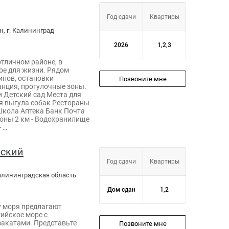
Год сдачи
Квартиры
н, г. Калининград
2026
1,2,3
тличном районе, в
ое для жизни. Рядом
инов, остановки
Позвоните мне
анция, прогулочные зоны.
 Детский сад Места для
 выгула собак Рестораны
Школа Аптека Банк Почта
оны 2 км - Водохранилище
- …
рский
Год сдачи
Квартиры
Калининградская область
Дом сдан
1,2
у моря предлагают
ийское море с
закатами. Представьте
Позвоните мне