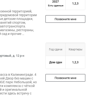
2027
1,2,3
Есть сданные
оенной территорией,
 придомовой территории
ые детские площадки,
Позвоните мне
занятий спортом,
 автотранспорта.
магазины, рестораны,
 сад и прочие …
Год сдачи
Квартиры
ртовый, д. 12 р-н
Дом сдан
1,2,3
асса в Калининграде. 4
Позвоните мне
жей Двор без машин с
GE парк Небольшой, но
ти комплекса с чёткой
й и оригинальной
сти здесь встречу с