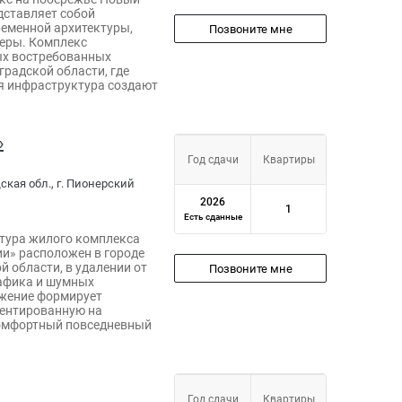
дставляет собой
ременной архитектуры,
Позвоните мне
еры. Комплекс
ых востребованных
радской области, где
я инфраструктура создают
»
Год сдачи
Квартиры
дская обл., г. Пионерский
2026
1
Есть сданные
тура жилого комплекса
и» расположен в городе
 области, в удалении от
Позвоните мне
рафика и шумных
ожение формирует
иентированную на
комфортный повседневный
Год сдачи
Квартиры