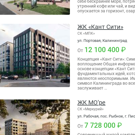
себе бескрайнее море, потр
утренний кофе или чай, и ви
опускается за горизонт, оза
ЖК «Кант Сити»
СК «МПК»
ул. Портовая, Калининград
12 100 400
От
Концепция «Кант Сити»: Си
воплощение Общая информа
основе концепции «Кант Си
фундаментальных идей, кот
являются неоспоримыми. Им
символ Калининграда во все
заслуживает …
ЖК МО’ре
СК «Меркурий»
ул. Рабочая, пос. Рыбное, г. П
7 728 000
От
Современный жилой компле