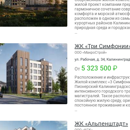
жилой проект компании пре
гармоничное сочетание сов
комфорта и морской атмосф
расположен в одном из сам
курортных районов Калининг
природная среда и городска
…
ЖК «Три Симфонии
ООО «МакроСтрой»
ул. Рабочая, д. 34, Калинингра
5 323 500
От
Расположение и инфраструк
Жилой комплекс «3 Симфони
Пионерский Калининградской
интенсивного городского т
магистралей. Такое распол
спокойную жилую среду, ор
постоянное проживание и 
…
ЖК «Альпенштадт»
ООО «КСК»