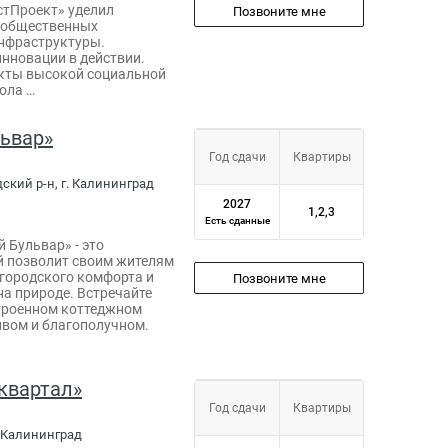
тПроект» уделил
Позвоните мне
 общественных
инфраструктуры.
инновации в действии.
екты высокой социальной
ола …
ьвар»
Год сдачи
Квартиры
дский р-н, г. Калининград
2027
1,2,3
Есть сданные
 Бульвар» - это
й позволит своим жителям
городского комфорта и
Позвоните мне
а природе. Встречайте
троенном коттеджном
ивом и благополучном.
квартал»
Год сдачи
Квартиры
. Калининград