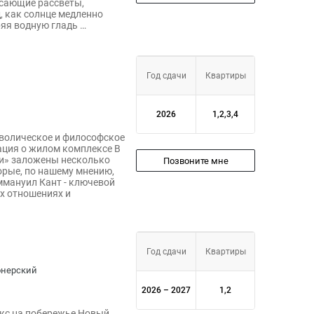
ясающие рассветы,
д, как солнце медленно
ряя водную гладь …
Год сдачи
Квартиры
2026
1,2,3,4
мволическое и философское
ция о жилом комплексе В
ти» заложены несколько
Позвоните мне
орые, по нашему мнению,
мануил Кант - ключевой
х отношениях и
Год сдачи
Квартиры
ионерский
2026 – 2027
1,2
кс на побережье Новый