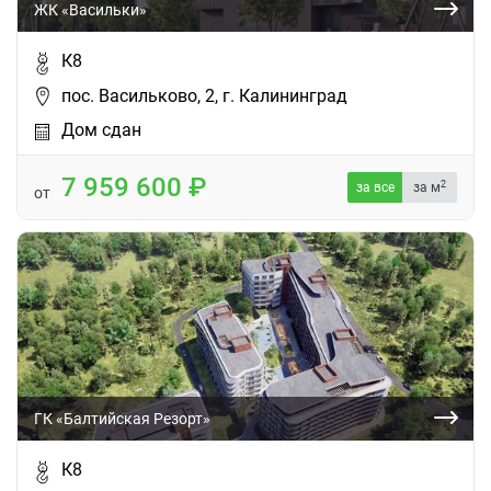
ЖК «Васильки»
К8
пос. Васильково, 2, г. Калининград
Дом сдан
7 959 600
2
за все
за м
от
ГК «Балтийская Резорт»
К8