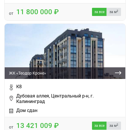
11 800 000
2
за все
за м
от
ЖК «Теодор Кроне»
К8
Дубовая аллея, Центральный р-н, г.
Калининград
Дом сдан
13 421 009
2
за все
за м
от