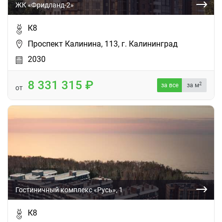
ЖК «Фридланд-2»
К8
Проспект Калинина, 113, г. Калининград
2030
8 331 315
2
за все
за м
от
Гостиничный комплекс «Русь», 1
К8