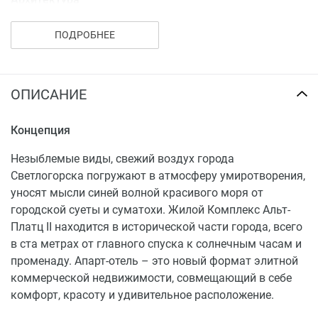
Выполненное по индивидуальному архитектурному
ПОДРОБНЕЕ
проекту здание соединяет красоту и
фундаментальность классической архитектуры с
ультрасовременным техническим оснащением.
ОПИСАНИЕ
Разнообразные фасадные элементы и доминанты-
башенки придают зданию неповторимый шарм,
великолепно вписываясь в окружающую среду и
Концепция
сохраняя стиль прибрежного курортного города.
Незыблемые виды, свежий воздух города
Светлогорска погружают в атмосферу умиротворения,
уносят мысли синей волной красивого моря от
городской суеты и суматохи. Жилой Комплекс Альт-
Платц II находится в исторической части города, всего
в ста метрах от главного спуска к солнечным часам и
променаду. Апарт-отель – это новый формат элитной
коммерческой недвижимости, совмещающий в себе
комфорт, красоту и удивительное расположение.