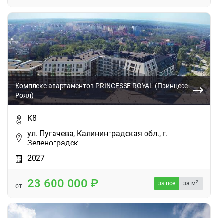
Комплекс апартаментов PRINCESSE ROYAL (Принцесс
Роял)
К8
ул. Пугачева, Калининградская обл., г.
Зеленоградск
2027
23 600 000
2
за все
за м
от