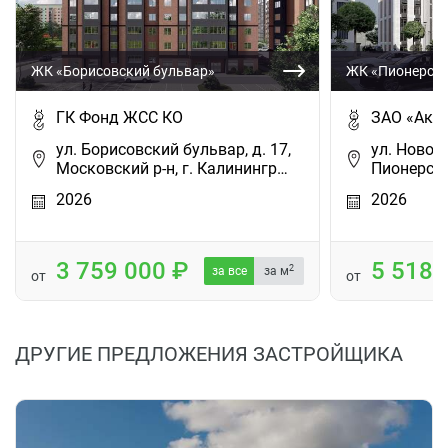
ЖК «Борисовский бульвар»
ЖК «Пионерски
ГК Фонд ЖСС КО
ЗАО «Акф
ул. Борисовский бульвар, д. 17,
ул. Новост
Московский р-н, г. Калинингр…
Пионерск
2026
2026
3 759 000
5 518
2
за все
за м
от
от
ДРУГИЕ ПРЕДЛОЖЕНИЯ ЗАСТРОЙЩИКА