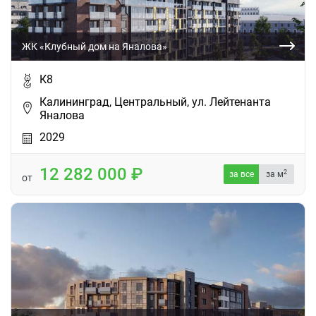
ЖК «Клубный дом на Яналова»
К8
Калининград, Центральный, ул. Лейтенанта
Яналова
2029
12 282 000
2
за все
за м
от