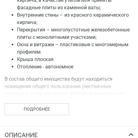
кирпича, в качестве утеплителя приняты
фасадные плиты из каменной ваты;
Внутренние стены – из красного керамического
кирпича;
Перекрытия – многопустотные железобетонные
плиты с монолитными участками;
Окна и витражи – пластиковые с многомерным
профилем.
Крыша плоская
Отопление - автономное
В состав общего имущества будут находиться
помещения общего пользования (лестничные
площадки, а так же крыша, лифтовые и иные шахты,
ограждающие несущие и не несущие конструкции
данного дома, земельный участок на котором
ПОДРОБНЕЕ
находится данный дом, с элементами озеленения и
благоустройства) помещения газовых и тепловых
узлов, электрощитовых, технические этажи, Доля
ОПИСАНИЕ