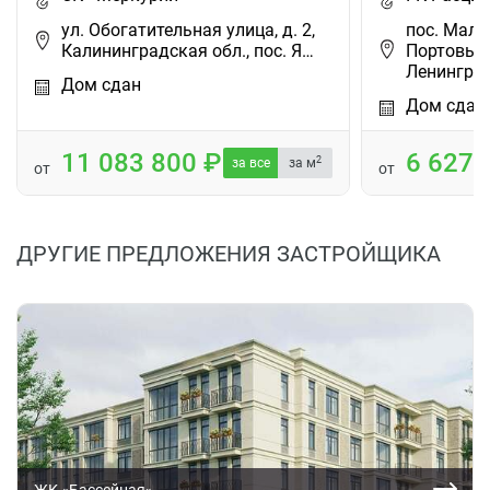
ул. Обогатительная улица, д. 2,
пос. Малое
Калининградская обл., пос. Я…
Портовый, 
Ленингра
Дом сдан
Дом сдан
11 083 800
6 627
2
за все
за м
от
от
ДРУГИЕ ПРЕДЛОЖЕНИЯ ЗАСТРОЙЩИКА