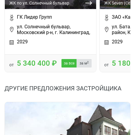
ЖК по ул. Солнечный бульвар
ЖК Seven (Севе
ГК Лидер Групп
ЗАО «Кал
ул. Солнечный бульвар,
ул. Батал
Московский р-н, г. Калининград,
район, Ка
2029
2029
5 340 400
5 180
2
за все
за м
от
от
ДРУГИЕ ПРЕДЛОЖЕНИЯ ЗАСТРОЙЩИКА