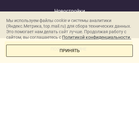
Новостройки
Мы используем файлы cookie и системы аналитики
Застройщики
(Яндекс.Метрика, top.mail.ru) для сбора технических данных.
Ипотека
Это помогает нам делать сайт лучше. Продолжая работу с
сайтом, вы соглашаетесь с
Политикой конфиденциальности.
Новости
ПОЗВОНИТЕ МНЕ
ПРИНЯТЬ
Полезная информация
Видеообзоры ЖК
О проекте
Реклама
New homes in Dubai
New homes in London