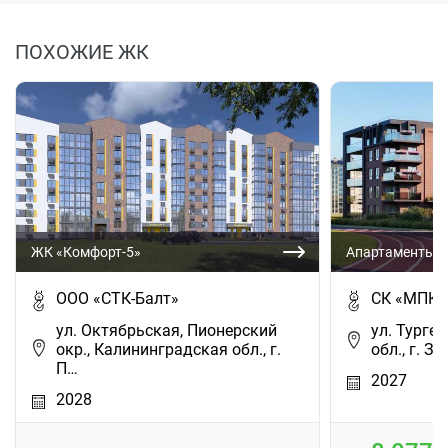
ПОХОЖИЕ ЖК
ЖК «Комфорт-5»
Апартаменты «
ООО «СТК-Балт»
СК «МПК»
ул. Октябрьская, Пионерский
ул. Турге
окр., Калининградская обл., г.
обл., г. З
П…
2027
2028