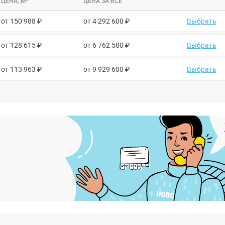
ЦЕНА, М²
ЦЕНА ЗА ВСЕ
от
150 988
от
4 292 600
Выбрать
от
128 615
от
6 762 580
Выбрать
от
113 963
от
9 929 600
Выбрать