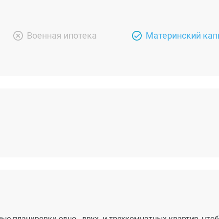
Военная ипотека
Материнский кап
е планировки одно-, двух- и трехкомнатных квартир, что