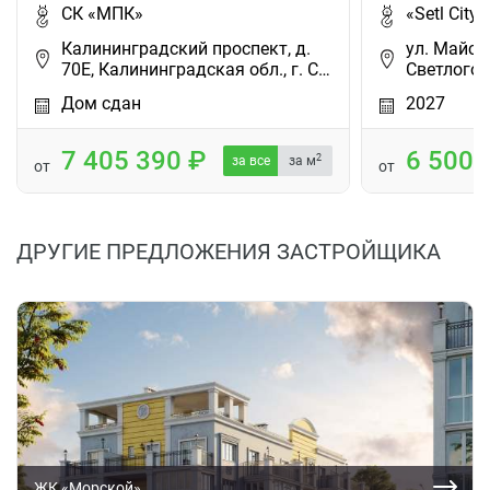
СК «МПК»
«Setl City»
Калининградский проспект, д.
ул. Майски
70Е, Калининградская обл., г. С…
Светлогор
Дом сдан
2027
7 405 390
6 500
2
за все
за м
от
от
ДРУГИЕ ПРЕДЛОЖЕНИЯ ЗАСТРОЙЩИКА
ЖК «Морской»