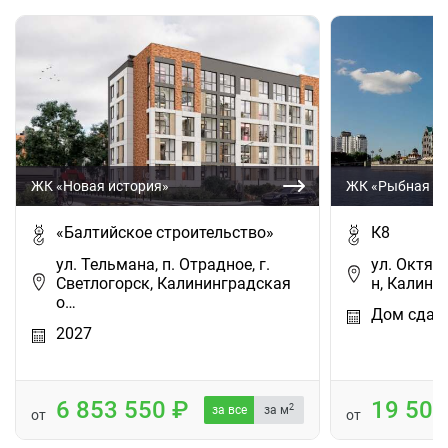
ЖК «Новая история»
ЖК «Рыбная де
«Балтийское строительство»
К8
ул. Тельмана, п. Отрадное, г.
ул. Октяб
Светлогорск, Калининградская
н, Калинин
о…
Дом сдан
2027
6 853 550
19 50
2
за все
за м
от
от