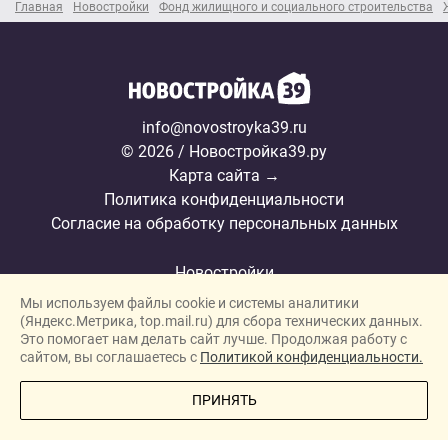
Главная
Новостройки
Фонд жилищного и социального строительства
info@novostroyka39.ru
© 2026 / Новостройка39.ру
Карта сайта →
Политика конфиденциальности
Согласие на обработку персональных данных
Новостройки
Мы используем файлы cookie и системы аналитики
Застройщики
(Яндекс.Метрика, top.mail.ru) для сбора технических данных.
Ипотека
Это помогает нам делать сайт лучше. Продолжая работу с
сайтом, вы соглашаетесь с
Политикой конфиденциальности.
Новости
ПОЗВОНИТЕ МНЕ
ПРИНЯТЬ
Полезная информация
Видеообзоры ЖК