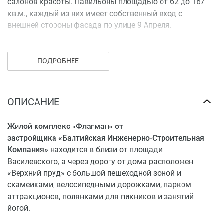
салонов красоты. Павильоны площадью от 62 до 167
кв.м., каждый из них имеет собственный вход с
внешней стороны фасада по улице 9 Апреля.
Второй этаж предназначен для офисных помещений
от 26 до 91 кв.м. – коммерческая недвижимость во
ПОДРОБНЕЕ
«Флагман» не продается, только сдается в аренду. Во
«Флагман» проведено круглогодичное
индивидуальное отопление исключительно для
ОПИСАНИЕ
жилого комплекса с возможностью регулировки
температуры в каждой квартире. Котлы
располагаются в отдельном помещении, что повышает
Жилой комплекс «Флагман» от
уровень безопасности.
застройщика «Балтийская Инженерно-Строительная
Компания»
находится в близи от площади
Василевского, а через дорогу от дома расположен
«Верхний пруд» с большой пешеходной зоной и
скамейками, велосипедными дорожками, парком
аттракционов, полянками для пикников и занятий
йогой.