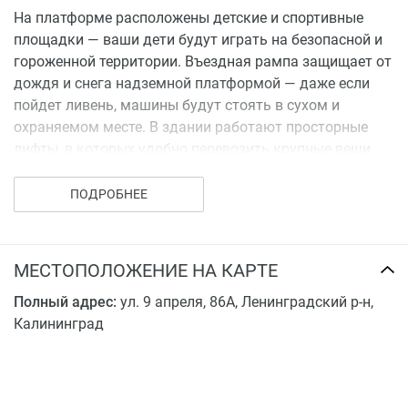
На платформе расположены детские и спортивные
площадки — ваши дети будут играть на безопасной и
гороженной территории. Въездная рампа защищает от
дождя и снега надземной платформой — даже если
пойдет ливень, машины будут стоять в сухом и
охраняемом месте. В здании работают просторные
лифты, в которых удобно перевозить крупные вещи,
ездить с коляской и свободно заходить в лифт
большой компанией.
ПОДРОБНЕЕ
В 7 минутах ходьбы от жилого комплекса
расположены Музей Янтаря, Центральный рынок,
МЕСТОПОЛОЖЕНИЕ НА КАРТЕ
кафе, кофейни, магазины одежды, супермаркеты, 4
торговых центра, 2 кинотеатра, боулинг и ночные
Полный адрес:
ул. 9 апреля, 86А, Ленинградский р-н,
клубы. В шаговой доступности школа, детский сад,
Калининград
больница, медицинский диагностический центр и еще
одно озеро для утренних и вечерних пробежек. Он
подойдет тем людям, которые не любят сидеть дома
на выходных, выбирают пешие прогулки, вкусную еду,