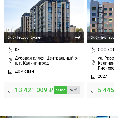
ЖК «Теодор Кроне»
ЖК «Пионерски
К8
ООО «СТК
Дубовая аллея, Центральный р-
ул. Рабоча
н, г. Калининград
Калинингр
Пионерск
Дом сдан
2027
13 421 009
5 445
2
за все
за м
от
от